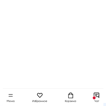
Бесплатный
Быстрая
Гарантия 5 
тест-драйв
доставка
собственны
Меню
Избранное
Корзина
Чат