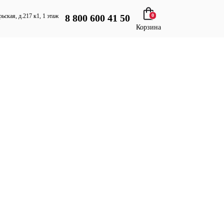
8 800 600 41 50
рьская, д.217 к1, 1 этаж
0
Корзина