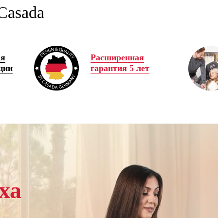
Casada
ая
Расширенная
ции
гарантия 5 лет
ха