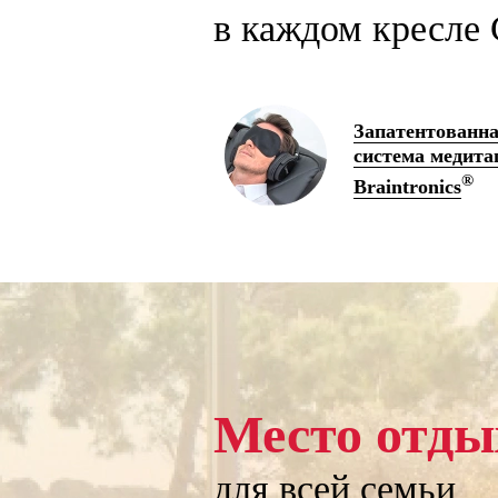
в каждом кресле 
Запатентованн
система медита
®
Braintronics
Место отды
для всей семьи