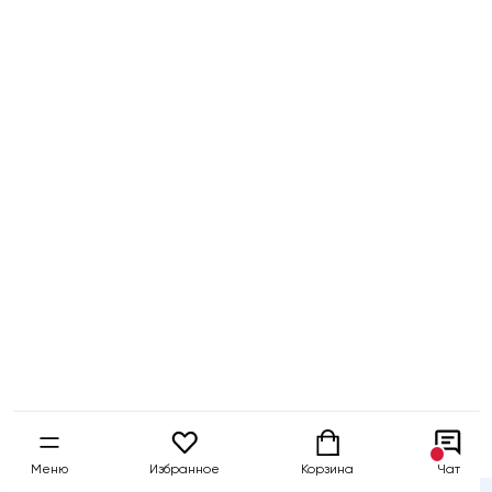
Бесплатный
Быстрая
Гарантия 5 
тест-драйв
доставка
собственны
Меню
Избранное
Корзина
Чат