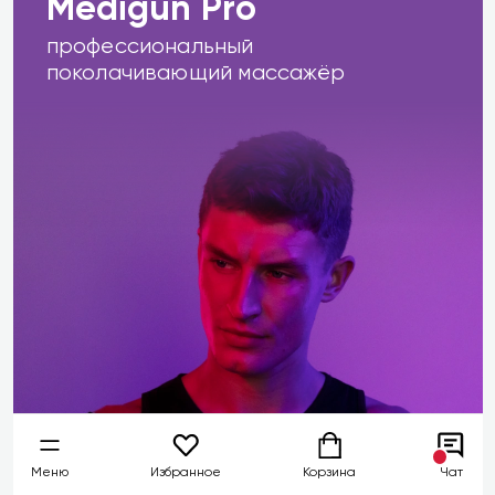
Medigun Pro
профессиональный
поколачивающий массажёр
Меню
Избранное
Корзина
Чат