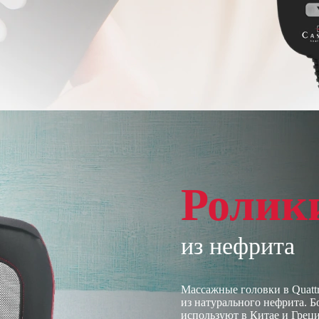
Ролик
из нефрита
Массажные головки в Quatt
из натурального нефрита. Бо
используют в Китае и Греци