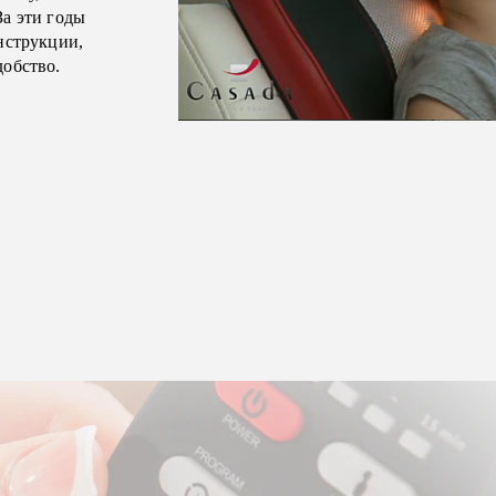
За эти годы
нструкции,
добство.