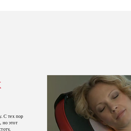
ж
. С тех пор
 но этот
тоту,