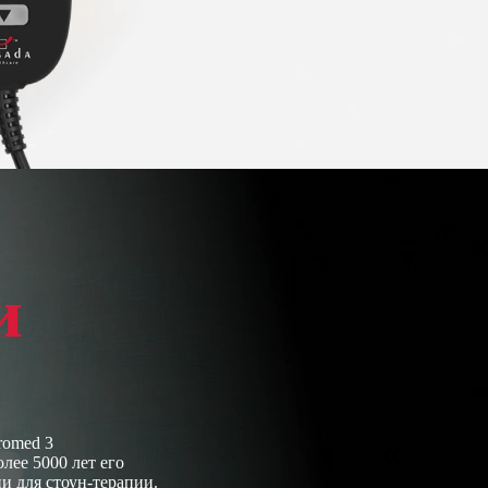
и
romed 3
лее 5000 лет его
и для стоун-терапии.